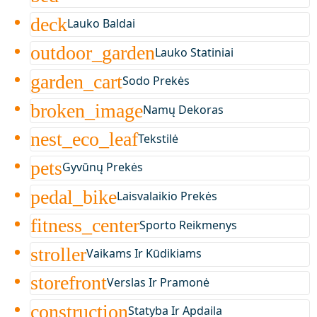
deck
Lauko Baldai
outdoor_garden
Lauko Statiniai
garden_cart
Sodo Prekės
broken_image
Namų Dekoras
nest_eco_leaf
Tekstilė
pets
Gyvūnų Prekės
pedal_bike
Laisvalaikio Prekės
fitness_center
Sporto Reikmenys
stroller
Vaikams Ir Kūdikiams
storefront
Verslas Ir Pramonė
construction
Statyba Ir Apdaila