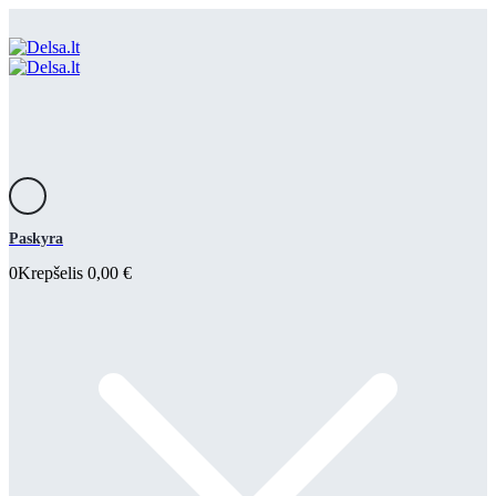
Paskyra
0
Krepšelis
0,00
€