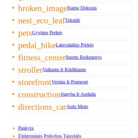
broken_image
Namų Dekoras
nest_eco_leaf
Tekstilė
pets
Gyvūnų Prekės
pedal_bike
Laisvalaikio Prekės
fitness_center
Sporto Reikmenys
stroller
Vaikams Ir Kūdikiams
storefront
Verslas Ir Pramonė
construction
Statyba Ir Apdaila
directions_car
Auto Moto
Paskyra
Elektroninės Prekybos Taisyklės