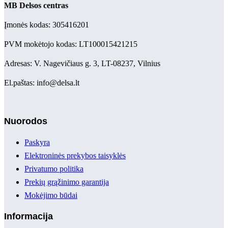
MB Delsos centras
Įmonės kodas: 305416201
PVM mokėtojo kodas: LT100015421215
Adresas: V. Nagevičiaus g. 3, LT-08237, Vilnius
El.paštas: info@delsa.lt
Nuorodos
Paskyra
Elektroninės prekybos taisyklės
Privatumo politika
Prekių grąžinimo garantija
Mokėjimo būdai
Informacija