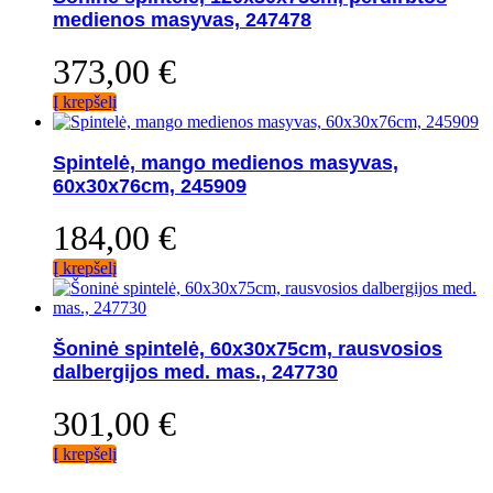
medienos masyvas, 247478
373,00
€
Į krepšelį
Spintelė, mango medienos masyvas,
60x30x76cm, 245909
184,00
€
Į krepšelį
Šoninė spintelė, 60x30x75cm, rausvosios
dalbergijos med. mas., 247730
301,00
€
Į krepšelį