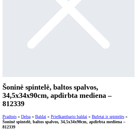
Šoninė spintelė, baltos spalvos,
34,5x34x90cm, apdirbta mediena –
812339
Pradinis
»
Delsa
»
Baldai
»
Prieškambario baldai
»
Bufetai ir spintelės
»
Šoninė spintelė, baltos spalvos, 34,5x34x90cm, apdirbta mediena –
812339