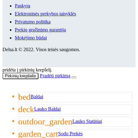
Paskyra
Elektroninės prekybos taisyklės
Privatumo politika
Prekių grąžinimo garantija
Mokėjimo būdai
Delsa.lt © 2022. Visos teisės saugomos.
pridėta į pirkinių krepšelį.
Pradėti pirkimą
Pirkinių krepšelis
bed
Baldai
deck
Lauko Baldai
outdoor_garden
Lauko Statiniai
garden_cart
Sodo Prekės