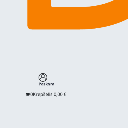
Paskyra
0
Krepšelis
0,00
€