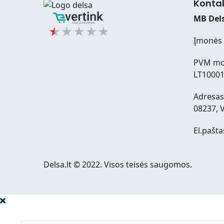
Konta
MB Dels
Įmonės 
PVM mo
LT1000
Adresas:
08237, V
El.pašta
Delsa.lt © 2022. Visos teisės saugomos.