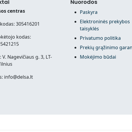
ktai
Nuorodos
os centras
Paskyra
Elektroninės prekybos
kodas: 305416201
taisyklės
kėtojo kodas:
Privatumo politika
15421215
Prekių grąžinimo garan
 V. Nagevičiaus g. 3, LT-
Mokėjimo būdai
ilnius
s: info@delsa.lt