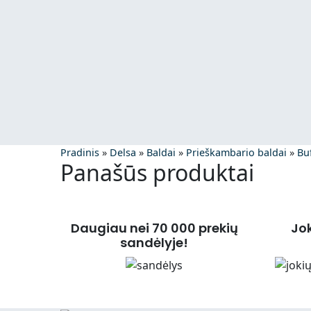
Pradinis
»
Delsa
»
Baldai
»
Prieškambario baldai
»
Buf
Panašūs produktai
Daugiau nei 70 000 prekių
Jo
sandėlyje!