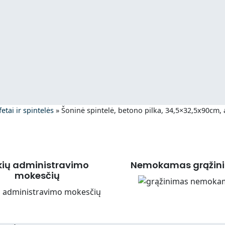
etai ir spintelės
»
Šoninė spintelė, betono pilka, 34,5×32,5x90cm,
kių administravimo
Nemokamas grąžin
mokesčių