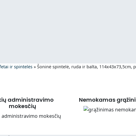
etai ir spintelės
»
Šoninė spintelė, ruda ir balta, 114x43x73,5cm, 
kių administravimo
Nemokamas grąžin
mokesčių