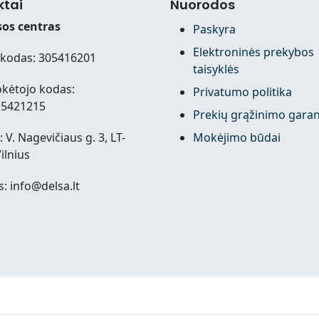
ktai
Nuorodos
os centras
Paskyra
Elektroninės prekybos
kodas: 305416201
taisyklės
kėtojo kodas:
Privatumo politika
15421215
Prekių grąžinimo garan
 V. Nagevičiaus g. 3, LT-
Mokėjimo būdai
ilnius
s: info@delsa.lt