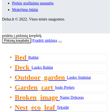
Prekių grąžinimo garantija
Mokėjimo būdai
Delsa.lt © 2022. Visos teisės saugomos.
pridėta į pirkinių krepšelį.
Pradėti pirkimą
Pirkinių krepšelis
Bed
Baldai
Deck
Lauko Baldai
Outdoor_garden
Lauko Statiniai
Garden_cart
Sodo Prekės
Broken_image
Namų Dekoras
Nest_eco_leaf
Tekstilė