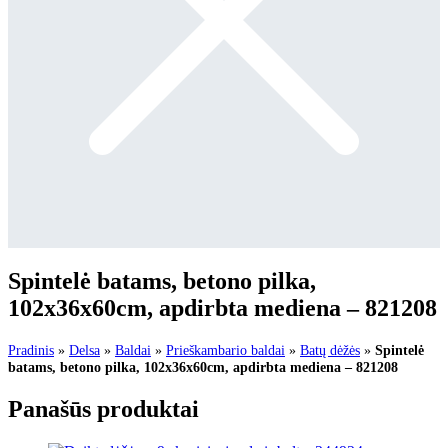
Spintelė batams, betono pilka,
102x36x60cm, apdirbta mediena – 821208
Pradinis
»
Delsa
»
Baldai
»
Prieškambario baldai
»
Batų dėžės
»
Spintelė
batams, betono pilka, 102x36x60cm, apdirbta mediena – 821208
Panašūs produktai