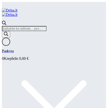
Products
search
Paskyra
0
Krepšelis
0,00
€