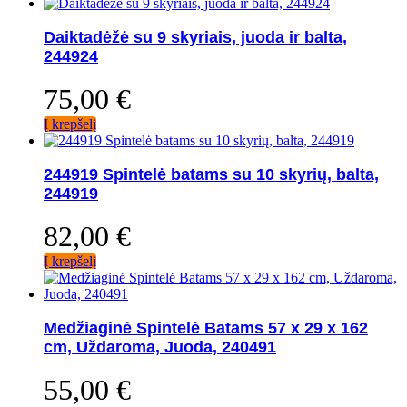
Daiktadėžė su 9 skyriais, juoda ir balta,
244924
75,00
€
Į krepšelį
244919 Spintelė batams su 10 skyrių, balta,
244919
82,00
€
Į krepšelį
Medžiaginė Spintelė Batams 57 x 29 x 162
cm, Uždaroma, Juoda, 240491
55,00
€