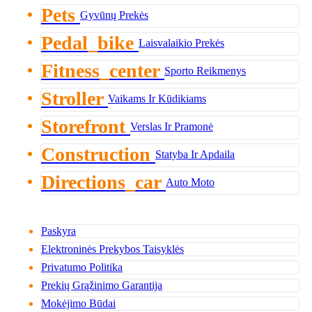
Pets
Gyvūnų Prekės
Pedal_bike
Laisvalaikio Prekės
Fitness_center
Sporto Reikmenys
Stroller
Vaikams Ir Kūdikiams
Storefront
Verslas Ir Pramonė
Construction
Statyba Ir Apdaila
Directions_car
Auto Moto
Paskyra
Elektroninės Prekybos Taisyklės
Privatumo Politika
Prekių Grąžinimo Garantija
Mokėjimo Būdai