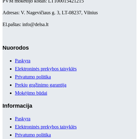
PVM mokėtojo kodas: LT100015421215
Adresas: V. Nagevičiaus g. 3, LT-08237, Vilnius
El.paštas: info@delsa.lt
Nuorodos
Paskyra
Elektroninės prekybos taisyklės
Privatumo politika
Prekių grąžinimo garantija
Mokėjimo būdai
Informacija
Paskyra
Elektroninės prekybos taisyklės
Privatumo politika