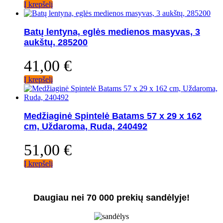
Į krepšelį
Batų lentyna, eglės medienos masyvas, 3
aukštų, 285200
41,00
€
Į krepšelį
Medžiaginė Spintelė Batams 57 x 29 x 162
cm, Uždaroma, Ruda, 240492
51,00
€
Į krepšelį
Daugiau nei 70 000 prekių sandėlyje!