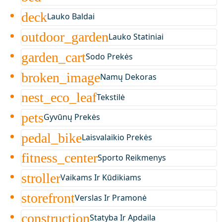
deck
Lauko Baldai
outdoor_garden
Lauko Statiniai
garden_cart
Sodo Prekės
broken_image
Namų Dekoras
nest_eco_leaf
Tekstilė
pets
Gyvūnų Prekės
pedal_bike
Laisvalaikio Prekės
fitness_center
Sporto Reikmenys
stroller
Vaikams Ir Kūdikiams
storefront
Verslas Ir Pramonė
construction
Statyba Ir Apdaila