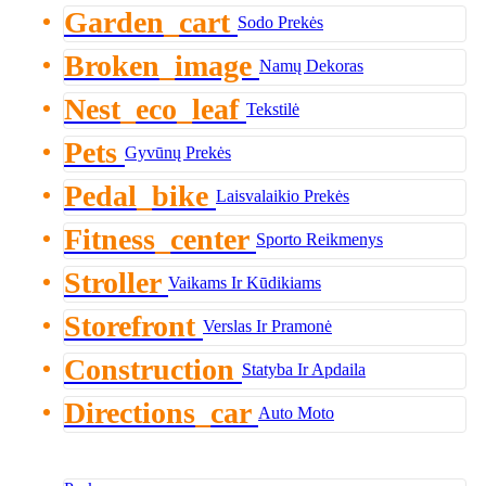
Garden_cart
Sodo Prekės
Broken_image
Namų Dekoras
Nest_eco_leaf
Tekstilė
Pets
Gyvūnų Prekės
Pedal_bike
Laisvalaikio Prekės
Fitness_center
Sporto Reikmenys
Stroller
Vaikams Ir Kūdikiams
Storefront
Verslas Ir Pramonė
Construction
Statyba Ir Apdaila
Directions_car
Auto Moto