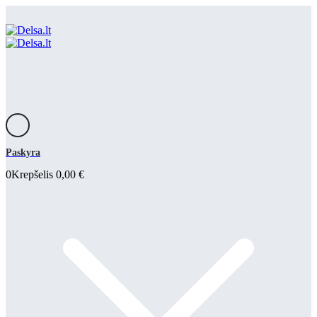
Paskyra
0
Krepšelis
0,00
€