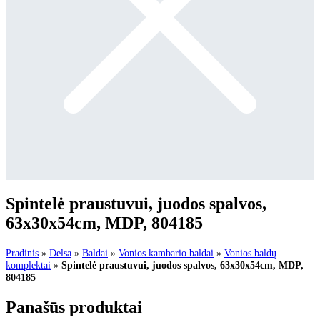
Spintelė praustuvui, juodos spalvos,
63x30x54cm, MDP, 804185
Pradinis
»
Delsa
»
Baldai
»
Vonios kambario baldai
»
Vonios baldų
komplektai
»
Spintelė praustuvui, juodos spalvos, 63x30x54cm, MDP,
804185
Panašūs produktai