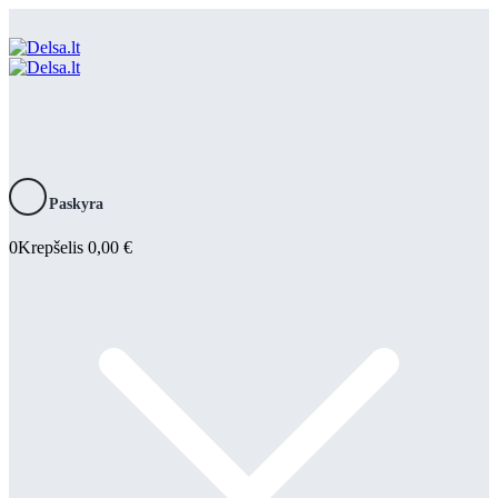
Paskyra
0
Krepšelis
0,00
€