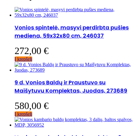
Vonios spintelė, masyvi perdirbta pušies
mediena, 59x32x80 cm, 246037
272,00
€
Į krepšelį
9 d. Vonios Baldų ir Praustuvo su
Maišytuvu Komplektas, Juodas, 273689
580,00
€
Į krepšelį