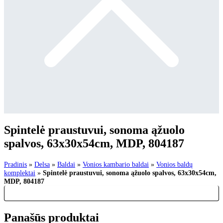
Spintelė praustuvui, sonoma ąžuolo
spalvos, 63x30x54cm, MDP, 804187
Pradinis
»
Delsa
»
Baldai
»
Vonios kambario baldai
»
Vonios baldų
komplektai
»
Spintelė praustuvui, sonoma ąžuolo spalvos, 63x30x54cm,
MDP, 804187
Panašūs produktai