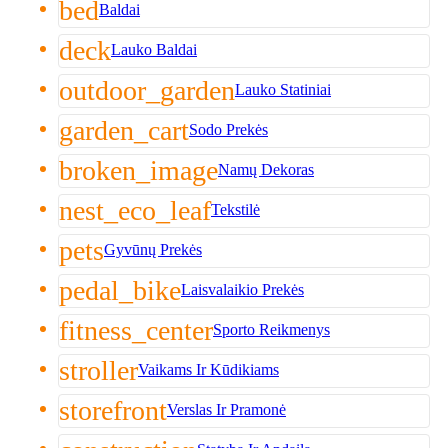
bed
Baldai
deck
Lauko Baldai
outdoor_garden
Lauko Statiniai
garden_cart
Sodo Prekės
broken_image
Namų Dekoras
nest_eco_leaf
Tekstilė
pets
Gyvūnų Prekės
pedal_bike
Laisvalaikio Prekės
fitness_center
Sporto Reikmenys
stroller
Vaikams Ir Kūdikiams
storefront
Verslas Ir Pramonė