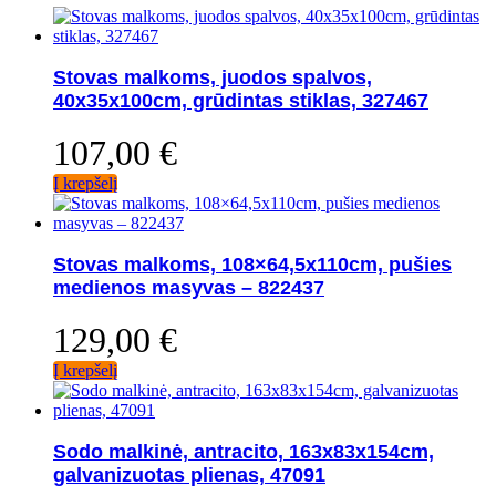
Stovas malkoms, juodos spalvos,
40x35x100cm, grūdintas stiklas, 327467
107,00
€
Į krepšelį
Stovas malkoms, 108×64,5x110cm, pušies
medienos masyvas – 822437
129,00
€
Į krepšelį
Sodo malkinė, antracito, 163x83x154cm,
galvanizuotas plienas, 47091