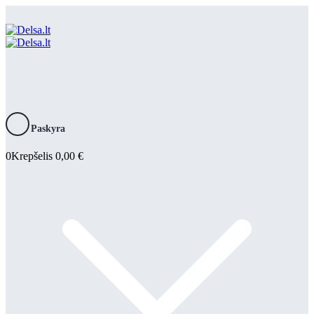
Paskyra
0
Krepšelis
0,00
€