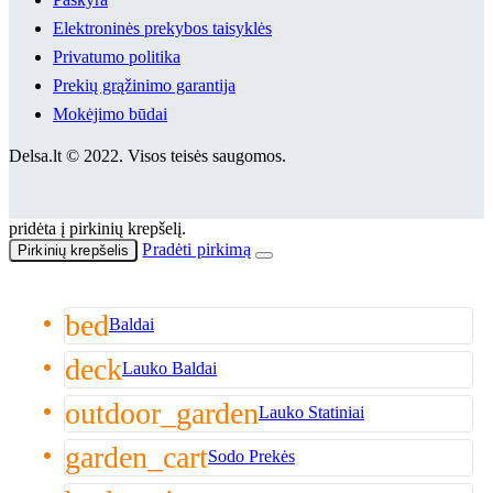
Elektroninės prekybos taisyklės
Privatumo politika
Prekių grąžinimo garantija
Mokėjimo būdai
Delsa.lt © 2022. Visos teisės saugomos.
pridėta į pirkinių krepšelį.
Pradėti pirkimą
Pirkinių krepšelis
bed
Baldai
deck
Lauko Baldai
outdoor_garden
Lauko Statiniai
garden_cart
Sodo Prekės