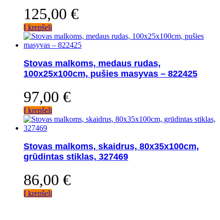
125,00
€
Į krepšelį
Stovas malkoms, medaus rudas,
100x25x100cm, pušies masyvas – 822425
97,00
€
Į krepšelį
Stovas malkoms, skaidrus, 80x35x100cm,
grūdintas stiklas, 327469
86,00
€
Į krepšelį