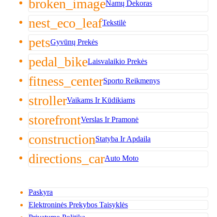
broken_image
Namų Dekoras
nest_eco_leaf
Tekstilė
pets
Gyvūnų Prekės
pedal_bike
Laisvalaikio Prekės
fitness_center
Sporto Reikmenys
stroller
Vaikams Ir Kūdikiams
storefront
Verslas Ir Pramonė
construction
Statyba Ir Apdaila
directions_car
Auto Moto
Paskyra
Elektroninės Prekybos Taisyklės