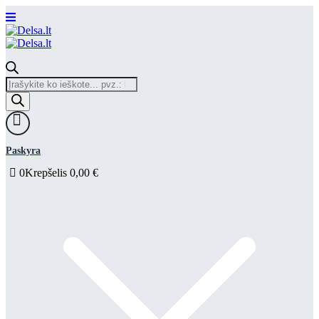
Products
search
Paskyra
0
Krepšelis
0,00
€