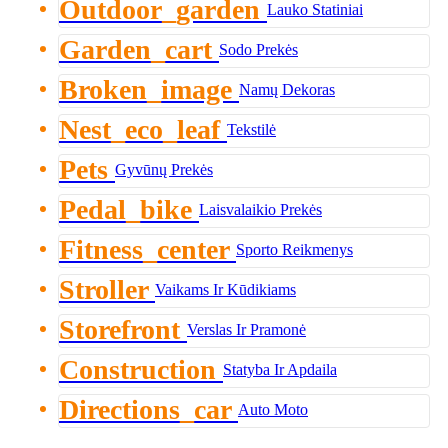
Outdoor_garden
Lauko Statiniai
Garden_cart
Sodo Prekės
Broken_image
Namų Dekoras
Nest_eco_leaf
Tekstilė
Pets
Gyvūnų Prekės
Pedal_bike
Laisvalaikio Prekės
Fitness_center
Sporto Reikmenys
Stroller
Vaikams Ir Kūdikiams
Storefront
Verslas Ir Pramonė
Construction
Statyba Ir Apdaila
Directions_car
Auto Moto