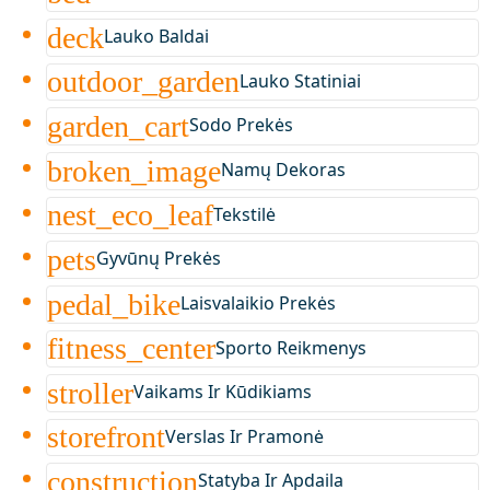
deck
Lauko Baldai
outdoor_garden
Lauko Statiniai
garden_cart
Sodo Prekės
broken_image
Namų Dekoras
nest_eco_leaf
Tekstilė
pets
Gyvūnų Prekės
pedal_bike
Laisvalaikio Prekės
fitness_center
Sporto Reikmenys
stroller
Vaikams Ir Kūdikiams
storefront
Verslas Ir Pramonė
construction
Statyba Ir Apdaila