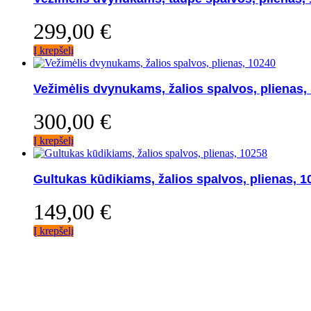
299,00
€
Į krepšelį
Vežimėlis dvynukams, žalios spalvos, plienas,
300,00
€
Į krepšelį
Gultukas kūdikiams, žalios spalvos, plienas, 1
149,00
€
Į krepšelį