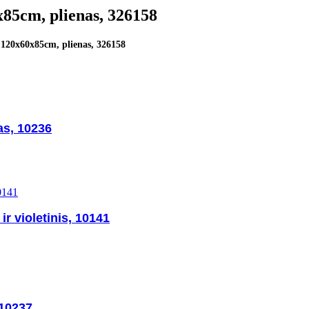
x85cm, plienas, 326158
, 120x60x85cm, plienas, 326158
as, 10236
ir violetinis, 10141
 10237