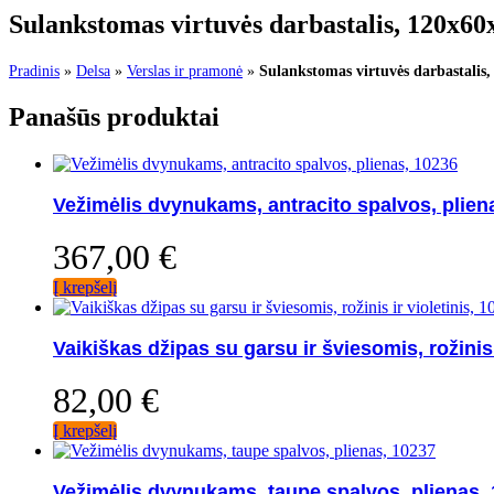
Sulankstomas virtuvės darbastalis, 120x60
Pradinis
»
Delsa
»
Verslas ir pramonė
»
Sulankstomas virtuvės darbastalis
Panašūs produktai
Vežimėlis dvynukams, antracito spalvos, plien
367,00
€
Į krepšelį
Vaikiškas džipas su garsu ir šviesomis, rožinis 
82,00
€
Į krepšelį
Vežimėlis dvynukams, taupe spalvos, plienas,