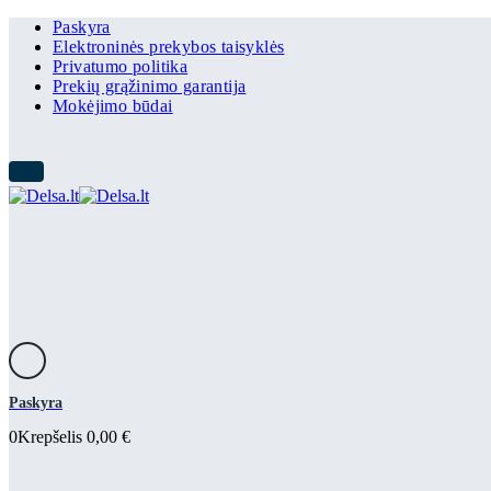
Paskyra
Elektroninės prekybos taisyklės
Privatumo politika
Prekių grąžinimo garantija
Mokėjimo būdai
Paskyra
0
Krepšelis
0,00
€