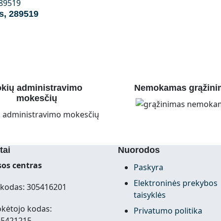
s, 289519
kių administravimo
Nemokamas grąžini
mokesčių
tai
Nuorodos
os centras
Paskyra
Elektroninės prekybos
kodas: 305416201
taisyklės
kėtojo kodas:
Privatumo politika
15421215