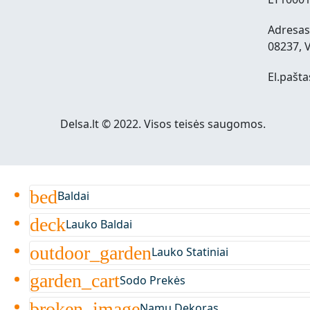
Adresas:
08237, V
El.pašta
Delsa.lt © 2022. Visos teisės saugomos.
bed
Baldai
deck
Lauko Baldai
outdoor_garden
Lauko Statiniai
garden_cart
Sodo Prekės
broken_image
Namų Dekoras