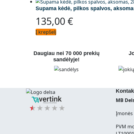
Supama kėdė, pilkos spalvos, aksoma
135,00
€
Į krepšelį
Daugiau nei 70 000 prekių
Jo
sandėlyje!
Kontak
MB Dels
Įmonės 
PVM mo
LT1000