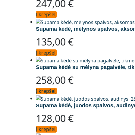
247,00
€
Į krepšelį
Supama kėdė, mėlynos spalvos, akso
135,00
€
Į krepšelį
Supama kėdė su mėlyna pagalvėle, ti
258,00
€
Į krepšelį
Supama kėdė, juodos spalvos, audiny
128,00
€
Į krepšelį