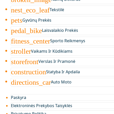
nest_eco_leaf
Tekstilė
pets
Gyvūnų Prekės
pedal_bike
Laisvalaikio Prekės
fitness_center
Sporto Reikmenys
stroller
Vaikams Ir Kūdikiams
storefront
Verslas Ir Pramonė
construction
Statyba Ir Apdaila
directions_car
Auto Moto
Paskyra
Elektroninės Prekybos Taisyklės
Privatumo Politika