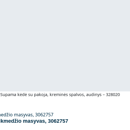
»
Supama kėdė su pakoja, kreminės spalvos, audinys – 328020
tikmedžio masyvas, 3062757