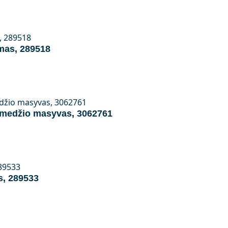
mas, 289518
kmedžio masyvas, 3062761
s, 289533