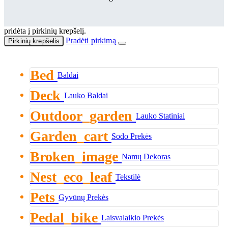
pridėta į pirkinių krepšelį.
Pradėti pirkimą
Pirkinių krepšelis
Bed
Baldai
Deck
Lauko Baldai
Outdoor_garden
Lauko Statiniai
Garden_cart
Sodo Prekės
Broken_image
Namų Dekoras
Nest_eco_leaf
Tekstilė
Pets
Gyvūnų Prekės
Pedal_bike
Laisvalaikio Prekės