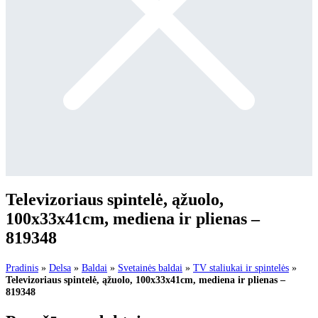
Televizoriaus spintelė, ąžuolo,
100x33x41cm, mediena ir plienas –
819348
Pradinis
»
Delsa
»
Baldai
»
Svetainės baldai
»
TV staliukai ir spintelės
»
Televizoriaus spintelė, ąžuolo, 100x33x41cm, mediena ir plienas –
819348