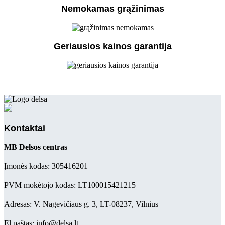
Nemokamas grąžinimas
Geriausios kainos garantija
Kontaktai
MB Delsos centras
Įmonės kodas: 305416201
PVM mokėtojo kodas: LT100015421215
Adresas: V. Nagevičiaus g. 3, LT-08237, Vilnius
El.paštas: info@delsa.lt