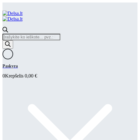
Products
search
Paskyra
0
Krepšelis
0,00
€