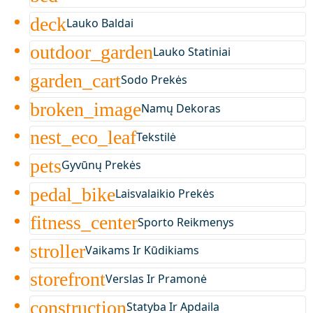
deck
Lauko Baldai
outdoor_garden
Lauko Statiniai
garden_cart
Sodo Prekės
broken_image
Namų Dekoras
nest_eco_leaf
Tekstilė
pets
Gyvūnų Prekės
pedal_bike
Laisvalaikio Prekės
fitness_center
Sporto Reikmenys
stroller
Vaikams Ir Kūdikiams
storefront
Verslas Ir Pramonė
construction
Statyba Ir Apdaila