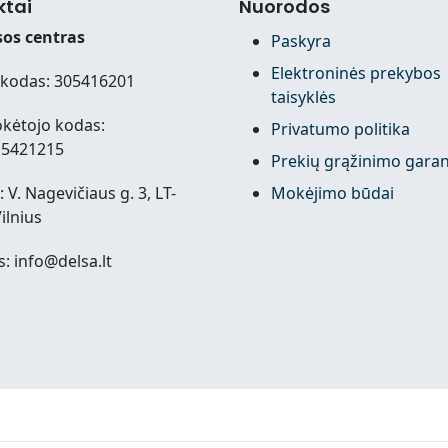
ktai
Nuorodos
os centras
Paskyra
Elektroninės prekybos
kodas: 305416201
taisyklės
kėtojo kodas:
Privatumo politika
15421215
Prekių grąžinimo garan
 V. Nagevičiaus g. 3, LT-
Mokėjimo būdai
ilnius
s: info@delsa.lt