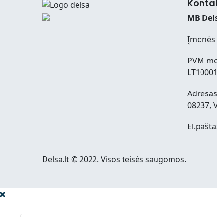
Konta
MB Dels
Įmonės 
PVM mo
LT1000
Adresas:
08237, V
El.pašta
Delsa.lt © 2022. Visos teisės saugomos.