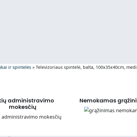
ukai ir spintelės
»
Televizoriaus spintelė, balta, 100x35x40cm, medi
kių administravimo
Nemokamas grąžin
mokesčių