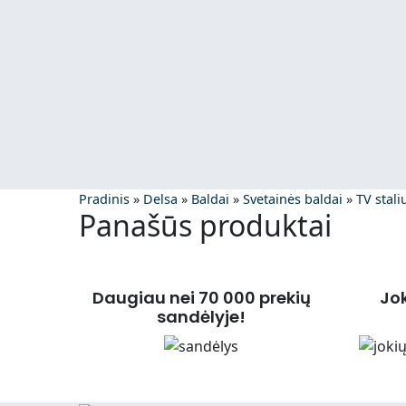
Pradinis
»
Delsa
»
Baldai
»
Svetainės baldai
»
TV stali
Panašūs produktai
Daugiau nei 70 000 prekių
Jo
sandėlyje!