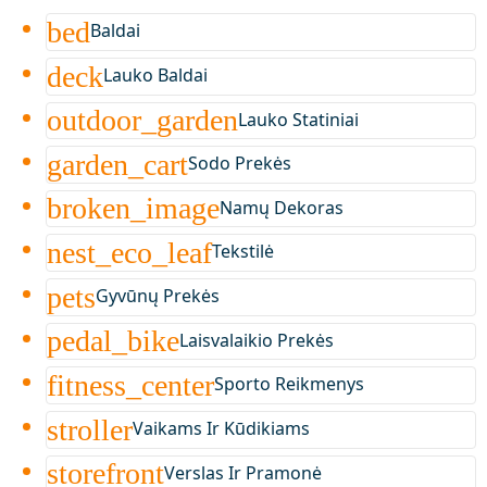
bed
Baldai
deck
Lauko Baldai
outdoor_garden
Lauko Statiniai
garden_cart
Sodo Prekės
broken_image
Namų Dekoras
nest_eco_leaf
Tekstilė
pets
Gyvūnų Prekės
pedal_bike
Laisvalaikio Prekės
fitness_center
Sporto Reikmenys
stroller
Vaikams Ir Kūdikiams
storefront
Verslas Ir Pramonė