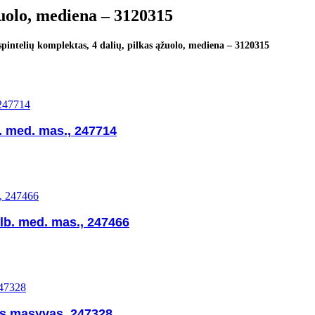
žuolo, mediena – 3120315
pintelių komplektas, 4 dalių, pilkas ąžuolo, mediena – 3120315
b. med. mas., 247714
alb. med. mas., 247466
os masyvas, 247328