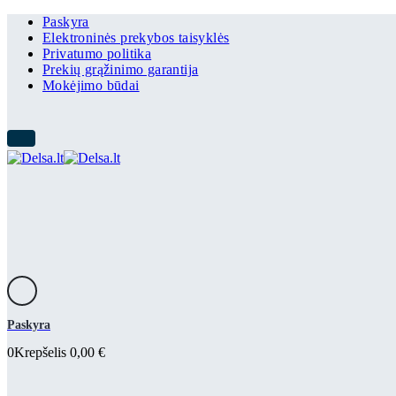
Paskyra
Elektroninės prekybos taisyklės
Privatumo politika
Prekių grąžinimo garantija
Mokėjimo būdai
Paskyra
0
Krepšelis
0,00
€