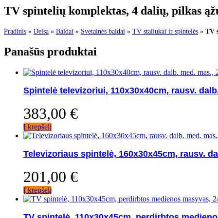
TV spintelių komplektas, 4 dalių, pilkas ą
Pradinis
»
Delsa
»
Baldai
»
Svetainės baldai
»
TV staliukai ir spintelės
»
TV s
Panašūs produktai
Spintelė televizoriui, 110x30x40cm, rausv. dal
383,00
€
Į krepšelį
Televizoriaus spintelė, 160x30x45cm, rausv. d
201,00
€
Į krepšelį
TV spintelė, 110x30x45cm, perdirbtos medien