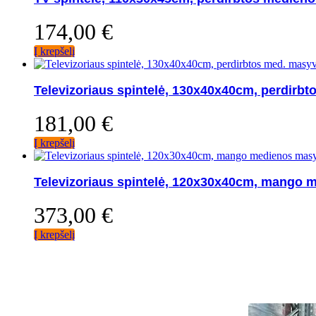
174,00
€
Į krepšelį
Televizoriaus spintelė, 130x40x40cm, perdirb
181,00
€
Į krepšelį
Televizoriaus spintelė, 120x30x40cm, mango 
373,00
€
Į krepšelį