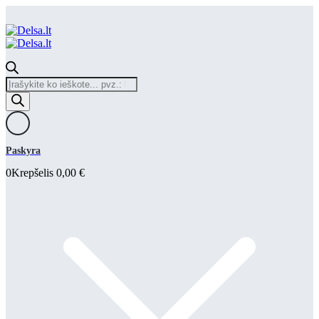
Products
search
Paskyra
0
Krepšelis
0,00
€