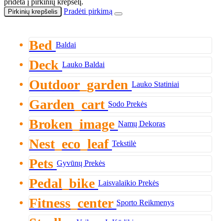
pridėta į pirkinių krepšelį.
Pradėti pirkimą
Pirkinių krepšelis
Bed
Baldai
Deck
Lauko Baldai
Outdoor_garden
Lauko Statiniai
Garden_cart
Sodo Prekės
Broken_image
Namų Dekoras
Nest_eco_leaf
Tekstilė
Pets
Gyvūnų Prekės
Pedal_bike
Laisvalaikio Prekės
Fitness_center
Sporto Reikmenys