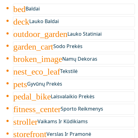
bed
Baldai
deck
Lauko Baldai
outdoor_garden
Lauko Statiniai
garden_cart
Sodo Prekės
broken_image
Namų Dekoras
nest_eco_leaf
Tekstilė
pets
Gyvūnų Prekės
pedal_bike
Laisvalaikio Prekės
fitness_center
Sporto Reikmenys
stroller
Vaikams Ir Kūdikiams
storefront
Verslas Ir Pramonė