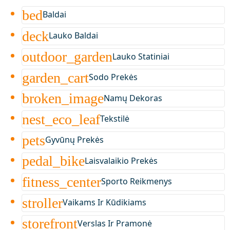
bed
Baldai
deck
Lauko Baldai
outdoor_garden
Lauko Statiniai
garden_cart
Sodo Prekės
broken_image
Namų Dekoras
nest_eco_leaf
Tekstilė
pets
Gyvūnų Prekės
pedal_bike
Laisvalaikio Prekės
fitness_center
Sporto Reikmenys
stroller
Vaikams Ir Kūdikiams
storefront
Verslas Ir Pramonė