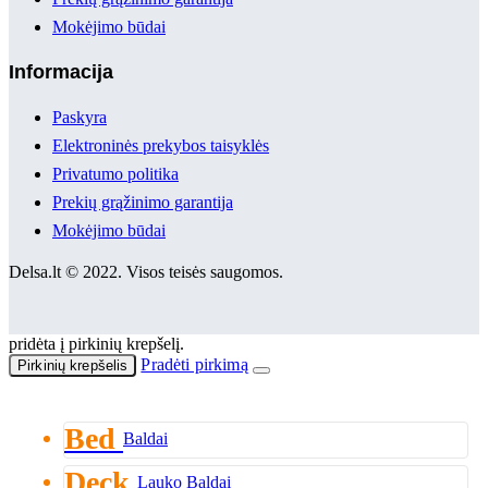
Mokėjimo būdai
Informacija
Paskyra
Elektroninės prekybos taisyklės
Privatumo politika
Prekių grąžinimo garantija
Mokėjimo būdai
Delsa.lt © 2022. Visos teisės saugomos.
pridėta į pirkinių krepšelį.
Pradėti pirkimą
Pirkinių krepšelis
Bed
Baldai
Deck
Lauko Baldai