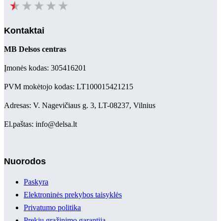
Kontaktai
MB Delsos centras
Įmonės kodas: 305416201
PVM mokėtojo kodas: LT100015421215
Adresas: V. Nagevičiaus g. 3, LT-08237, Vilnius
El.paštas: info@delsa.lt
Nuorodos
Paskyra
Elektroninės prekybos taisyklės
Privatumo politika
Prekių grąžinimo garantija