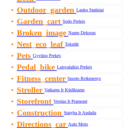
Outdoor_garden
Lauko Statiniai
Garden_cart
Sodo Prekės
Broken_image
Namų Dekoras
Nest_eco_leaf
Tekstilė
Pets
Gyvūnų Prekės
Pedal_bike
Laisvalaikio Prekės
Fitness_center
Sporto Reikmenys
Stroller
Vaikams Ir Kūdikiams
Storefront
Verslas Ir Pramonė
Construction
Statyba Ir Apdaila
Directions_car
Auto Moto