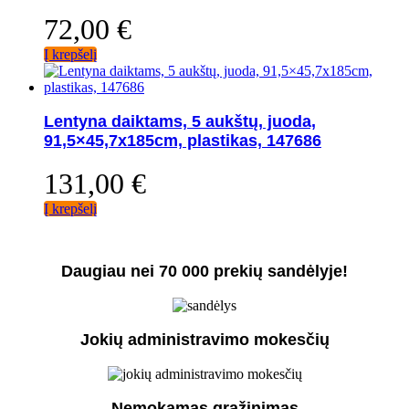
72,00
€
Į krepšelį
Lentyna daiktams, 5 aukštų, juoda,
91,5×45,7x185cm, plastikas, 147686
131,00
€
Į krepšelį
Daugiau nei 70 000 prekių sandėlyje!
Jokių administravimo mokesčių
Nemokamas grąžinimas