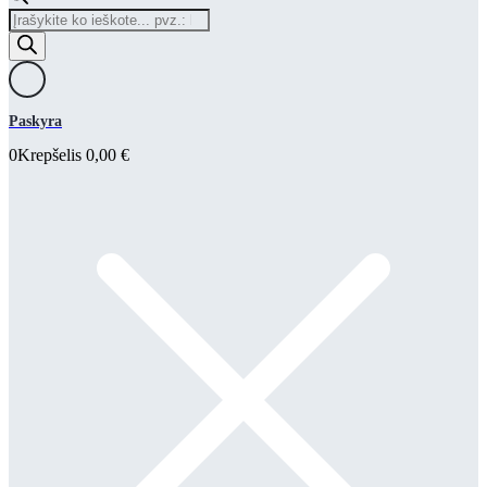
Products
search
Paskyra
0
Krepšelis
0,00
€