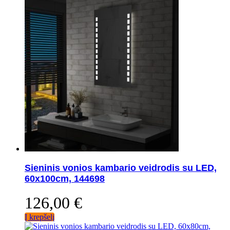
Sieninis vonios kambario veidrodis su LED,
60x100cm, 144698
126,00
€
Į krepšelį