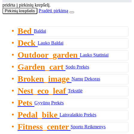
pridėta į pirkinių krepšelį.
Pradėti pirkimą
Pirkinių krepšelis
Bed
Baldai
Deck
Lauko Baldai
Outdoor_garden
Lauko Statiniai
Garden_cart
Sodo Prekės
Broken_image
Namų Dekoras
Nest_eco_leaf
Tekstilė
Pets
Gyvūnų Prekės
Pedal_bike
Laisvalaikio Prekės
Fitness_center
Sporto Reikmenys