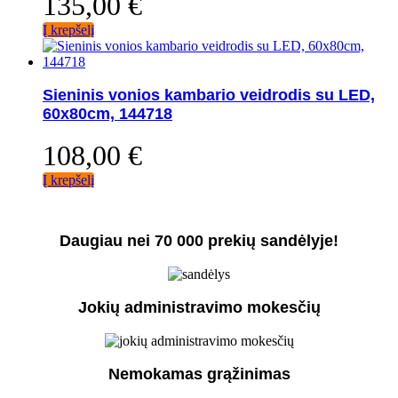
135,00
€
Į krepšelį
Sieninis vonios kambario veidrodis su LED,
60x80cm, 144718
108,00
€
Į krepšelį
Daugiau nei 70 000 prekių sandėlyje!
Jokių administravimo mokesčių
Nemokamas grąžinimas