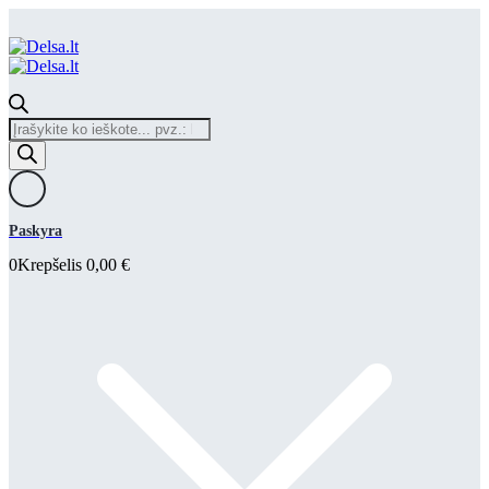
Products
search
Paskyra
0
Krepšelis
0,00
€