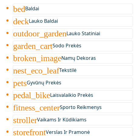
bed
Baldai
deck
Lauko Baldai
outdoor_garden
Lauko Statiniai
garden_cart
Sodo Prekės
broken_image
Namų Dekoras
nest_eco_leaf
Tekstilė
pets
Gyvūnų Prekės
pedal_bike
Laisvalaikio Prekės
fitness_center
Sporto Reikmenys
stroller
Vaikams Ir Kūdikiams
storefront
Verslas Ir Pramonė