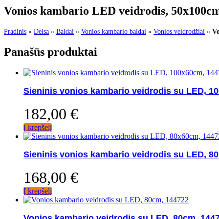
Vonios kambario LED veidrodis, 50x100c
Pradinis
»
Delsa
»
Baldai
»
Vonios kambario baldai
»
Vonios veidrodžiai
»
Vo
Panašūs produktai
Sieninis vonios kambario veidrodis su LED, 1
182,00
€
Į krepšelį
Sieninis vonios kambario veidrodis su LED, 8
168,00
€
Į krepšelį
Vonios kambario veidrodis su LED, 80cm, 144