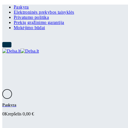
Paskyra
Elektroninės prekybos taisyklės
Privatumo politika
Prekių grąžinimo garantija
Mokėjimo būdai
Paskyra
0
Krepšelis
0,00
€