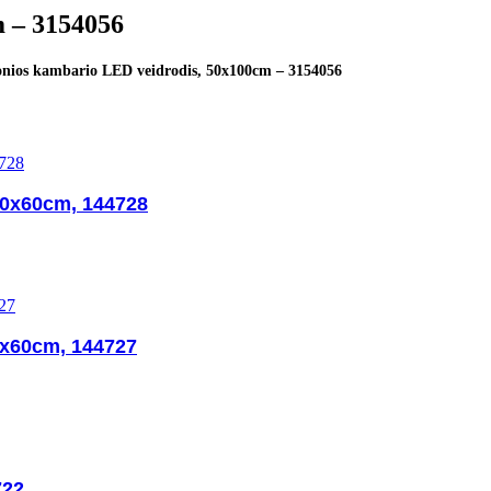
m – 3154056
nios kambario LED veidrodis, 50x100cm – 3154056
00x60cm, 144728
0x60cm, 144727
722