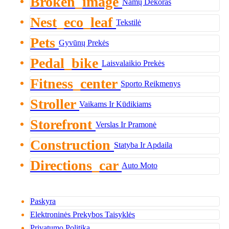
Broken_image
Namų Dekoras
Nest_eco_leaf
Tekstilė
Pets
Gyvūnų Prekės
Pedal_bike
Laisvalaikio Prekės
Fitness_center
Sporto Reikmenys
Stroller
Vaikams Ir Kūdikiams
Storefront
Verslas Ir Pramonė
Construction
Statyba Ir Apdaila
Directions_car
Auto Moto
Paskyra
Elektroninės Prekybos Taisyklės
Privatumo Politika