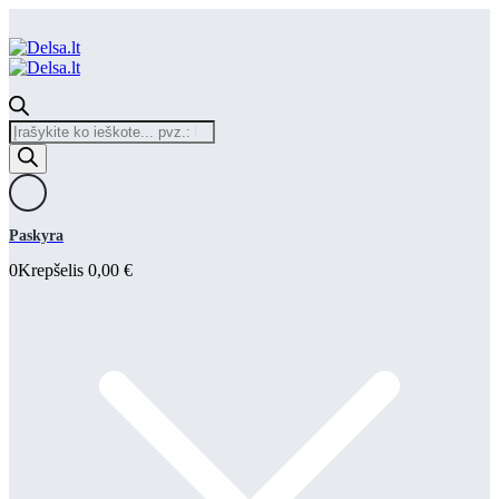
Products
search
Paskyra
0
Krepšelis
0,00
€