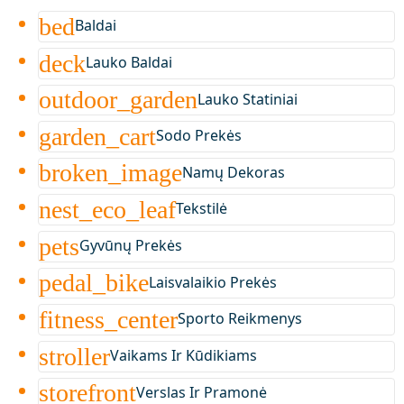
bed
Baldai
deck
Lauko Baldai
outdoor_garden
Lauko Statiniai
garden_cart
Sodo Prekės
broken_image
Namų Dekoras
nest_eco_leaf
Tekstilė
pets
Gyvūnų Prekės
pedal_bike
Laisvalaikio Prekės
fitness_center
Sporto Reikmenys
stroller
Vaikams Ir Kūdikiams
storefront
Verslas Ir Pramonė