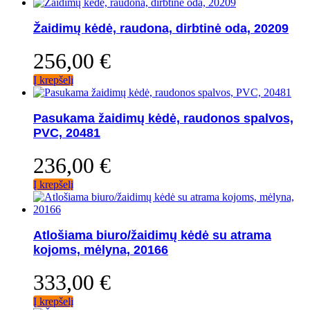
Žaidimų kėdė, raudona, dirbtinė oda, 20209
256,00
€
Į krepšelį
Pasukama žaidimų kėdė, raudonos spalvos,
PVC, 20481
236,00
€
Į krepšelį
Atlošiama biuro/žaidimų kėdė su atrama
kojoms, mėlyna, 20166
333,00
€
Į krepšelį