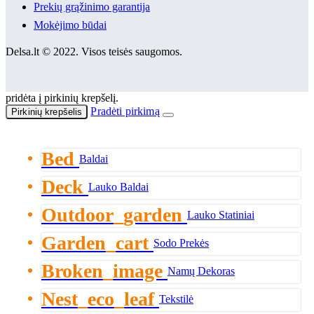
Prekių grąžinimo garantija
Mokėjimo būdai
Delsa.lt © 2022. Visos teisės saugomos.
pridėta į pirkinių krepšelį.
Pradėti pirkimą
Pirkinių krepšelis
Bed
Baldai
Deck
Lauko Baldai
Outdoor_garden
Lauko Statiniai
Garden_cart
Sodo Prekės
Broken_image
Namų Dekoras
Nest_eco_leaf
Tekstilė