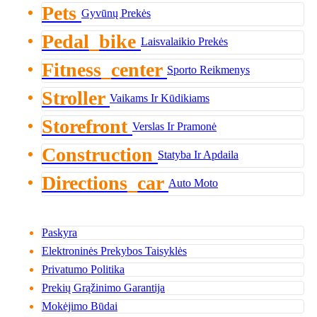
Pets
Gyvūnų Prekės
Pedal_bike
Laisvalaikio Prekės
Fitness_center
Sporto Reikmenys
Stroller
Vaikams Ir Kūdikiams
Storefront
Verslas Ir Pramonė
Construction
Statyba Ir Apdaila
Directions_car
Auto Moto
Paskyra
Elektroninės Prekybos Taisyklės
Privatumo Politika
Prekių Grąžinimo Garantija
Mokėjimo Būdai