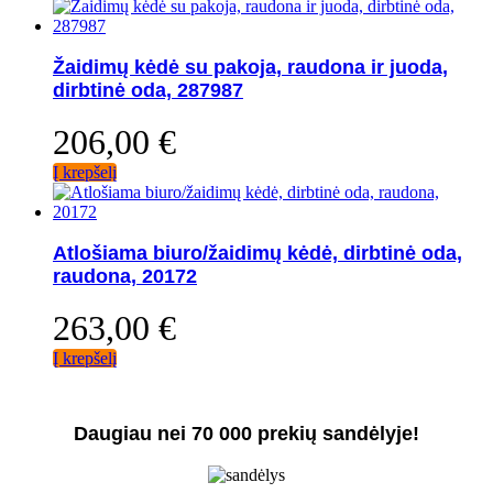
Žaidimų kėdė su pakoja, raudona ir juoda,
dirbtinė oda, 287987
206,00
€
Į krepšelį
Atlošiama biuro/žaidimų kėdė, dirbtinė oda,
raudona, 20172
263,00
€
Į krepšelį
Daugiau nei 70 000 prekių sandėlyje!