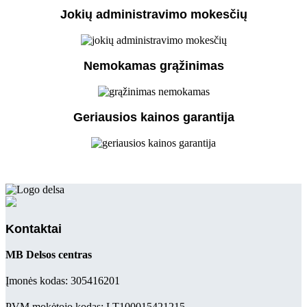
Jokių administravimo mokesčių
Nemokamas grąžinimas
Geriausios kainos garantija
Kontaktai
MB Delsos centras
Įmonės kodas: 305416201
PVM mokėtojo kodas: LT100015421215