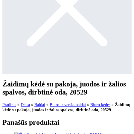
Žaidimų kėdė su pakoja, juodos ir žalios
spalvos, dirbtinė oda, 20529
Pradinis
»
Delsa
»
Baldai
»
Biuro ir verslo baldai
»
Biuro kėdės
»
Žaidimų
kėdė su pakoja, juodos ir žalios spalvos, dirbtinė oda, 20529
Panašūs produktai