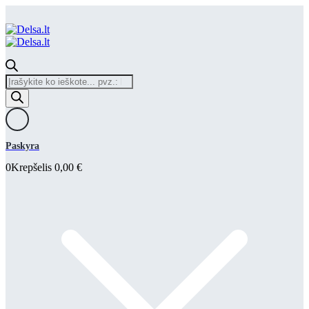
Products
search
Paskyra
0
Krepšelis
0,00
€