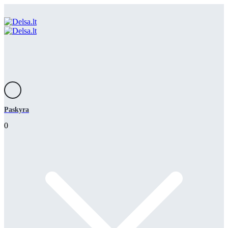
Paskyra
0