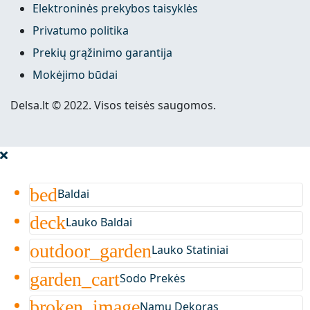
Elektroninės prekybos taisyklės
Privatumo politika
Prekių grąžinimo garantija
Mokėjimo būdai
Delsa.lt © 2022. Visos teisės saugomos.
bed
Baldai
deck
Lauko Baldai
outdoor_garden
Lauko Statiniai
garden_cart
Sodo Prekės
broken_image
Namų Dekoras