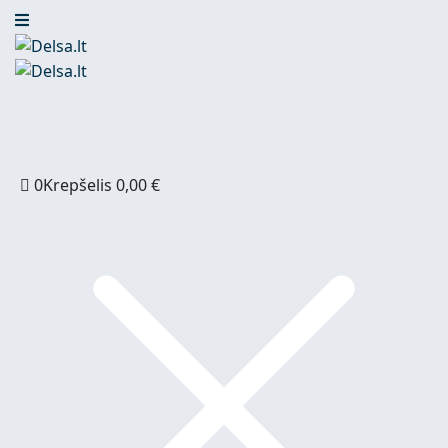
0
Krepšelis
0,00
€