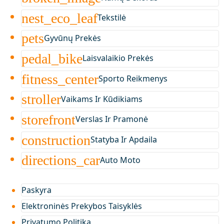
nest_eco_leaf
Tekstilė
pets
Gyvūnų Prekės
pedal_bike
Laisvalaikio Prekės
fitness_center
Sporto Reikmenys
stroller
Vaikams Ir Kūdikiams
storefront
Verslas Ir Pramonė
construction
Statyba Ir Apdaila
directions_car
Auto Moto
Paskyra
Elektroninės Prekybos Taisyklės
Privatumo Politika