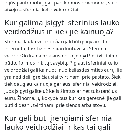
ir jūsų automobilį gali papildomos priemonės, šiuo
atveju – sferiniai kelio veidrodžiai.
Kur galima įsigyti sferinius lauko
veidrodžius ir kiek jie kainuoja?
Sferiniai lauko veidrodžiai gali būti įsigyjami tiek
internetu, tiek fizinėse parduotuvėse. Sferinio
veidrodžio kaina priklauso nuo jo dydžio, tvirtinimo
būdo, formos ir kitų savybių. Pigiausi sferiniai kelio
veidrodžiai gali kainuoti nuo keliasdešimties eurų. Jie
yra nedideli, greičiausiai tvirtinami prie pastato. Šiek
tiek daugiau kainuoja geriausi sferiniai veidrodžiai.
Juos įsigyti galite už kelis šimtus ar net tūkstančius
eurų. Žinoma, jų kokybė bus kur kas geresnė, jie gali
būti didesni, tvirtinami prie sienos arba stovu.
Kur gali būti įrengiami sferiniai
lauko veidrodžiai ir kas tai gali