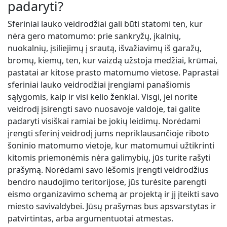
padaryti?
Sferiniai lauko veidrodžiai gali būti statomi ten, kur
nėra gero matomumo: prie sankryžų, įkalnių,
nuokalnių, įsiliejimų į srautą, išvažiavimų iš garažų,
bromų, kiemų, ten, kur vaizdą užstoja medžiai, krūmai,
pastatai ar kitose prasto matomumo vietose. Paprastai
sferiniai lauko veidrodžiai įrengiami panašiomis
sąlygomis, kaip ir visi kelio ženklai. Visgi, jei norite
veidrodį įsirengti savo nuosavoje valdoje, tai galite
padaryti visiškai ramiai be jokių leidimų. Norėdami
įrengti sferinį veidrodį jums nepriklausančioje riboto
šoninio matomumo vietoje, kur matomumui užtikrinti
kitomis priemonėmis nėra galimybių, jūs turite rašyti
prašymą. Norėdami savo lėšomis įrengti veidrodžius
bendro naudojimo teritorijose, jūs turėsite parengti
eismo organizavimo schemą ar projektą ir jį įteikti savo
miesto savivaldybei. Jūsų prašymas bus apsvarstytas ir
patvirtintas, arba argumentuotai atmestas.