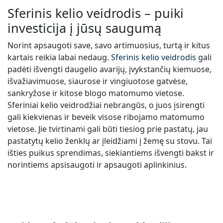
Sferinis kelio veidrodis – puiki
investicija į jūsų saugumą
Norint apsaugoti save, savo artimuosius, turtą ir kitus
kartais reikia labai nedaug.
Sferinis kelio veidrodis
gali
padėti išvengti daugelio avarijų, įvykstančių kiemuose,
išvažiavimuose, siaurose ir vingiuotose gatvėse,
sankryžose ir kitose blogo matomumo vietose.
Sferiniai kelio veidrodžiai nebrangūs, o juos įsirengti
gali kiekvienas ir beveik visose ribojamo matomumo
vietose. Jie tvirtinami gali būti tiesiog prie pastatų, jau
pastatytų kelio ženklų ar įleidžiami į žemę su stovu. Tai
išties puikus sprendimas, siekiantiems išvengti bakst ir
norintiems apsisaugoti ir apsaugoti aplinkinius.