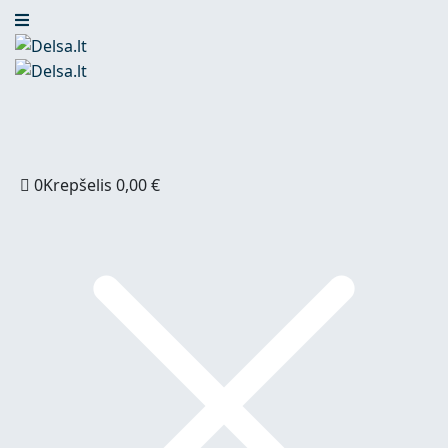
0
Krepšelis
0,00
€