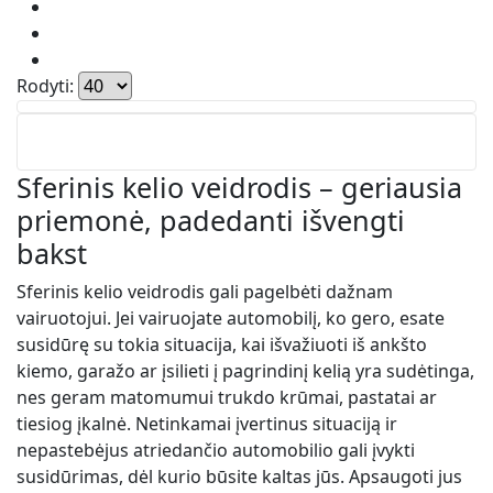
Rodyti:
Sferinis kelio veidrodis – geriausia
priemonė, padedanti išvengti
bakst
Sferinis kelio veidrodis gali pagelbėti dažnam
vairuotojui. Jei vairuojate automobilį, ko gero, esate
susidūrę su tokia situacija, kai išvažiuoti iš ankšto
kiemo, garažo ar įsilieti į pagrindinį kelią yra sudėtinga,
nes geram matomumui trukdo krūmai, pastatai ar
tiesiog įkalnė. Netinkamai įvertinus situaciją ir
nepastebėjus atriedančio automobilio gali įvykti
susidūrimas, dėl kurio būsite kaltas jūs. Apsaugoti jus