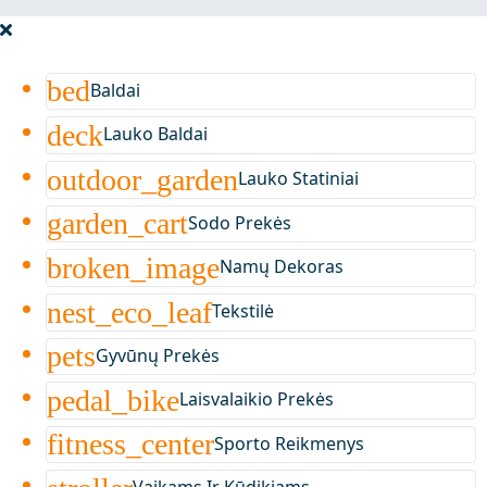
bed
Baldai
deck
Lauko Baldai
outdoor_garden
Lauko Statiniai
garden_cart
Sodo Prekės
broken_image
Namų Dekoras
nest_eco_leaf
Tekstilė
pets
Gyvūnų Prekės
pedal_bike
Laisvalaikio Prekės
fitness_center
Sporto Reikmenys