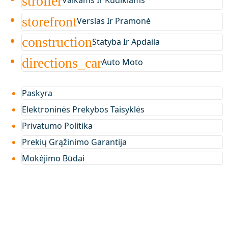
stroller
Vaikams Ir Kūdikiams
storefront
Verslas Ir Pramonė
construction
Statyba Ir Apdaila
directions_car
Auto Moto
Paskyra
Elektroninės Prekybos Taisyklės
Privatumo Politika
Prekių Grąžinimo Garantija
Mokėjimo Būdai