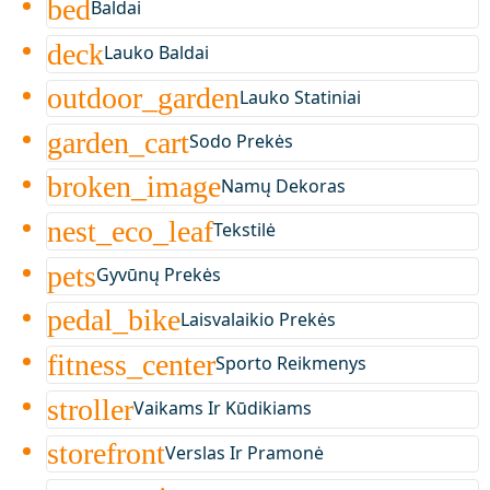
bed
Baldai
deck
Lauko Baldai
outdoor_garden
Lauko Statiniai
garden_cart
Sodo Prekės
broken_image
Namų Dekoras
nest_eco_leaf
Tekstilė
pets
Gyvūnų Prekės
pedal_bike
Laisvalaikio Prekės
fitness_center
Sporto Reikmenys
stroller
Vaikams Ir Kūdikiams
storefront
Verslas Ir Pramonė