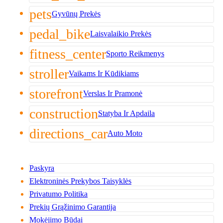
pets
Gyvūnų Prekės
pedal_bike
Laisvalaikio Prekės
fitness_center
Sporto Reikmenys
stroller
Vaikams Ir Kūdikiams
storefront
Verslas Ir Pramonė
construction
Statyba Ir Apdaila
directions_car
Auto Moto
Paskyra
Elektroninės Prekybos Taisyklės
Privatumo Politika
Prekių Grąžinimo Garantija
Mokėjimo Būdai