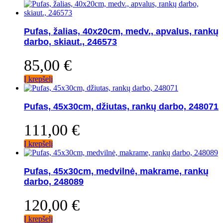
Pufas, žalias, 40x20cm, medv., apvalus, rankų
darbo, skiaut., 246573
85,00
€
Į krepšelį
Pufas, 45x30cm, džiutas, rankų darbo, 248071
111,00
€
Į krepšelį
Pufas, 45x30cm, medvilnė, makrame, rankų
darbo, 248089
120,00
€
Į krepšelį