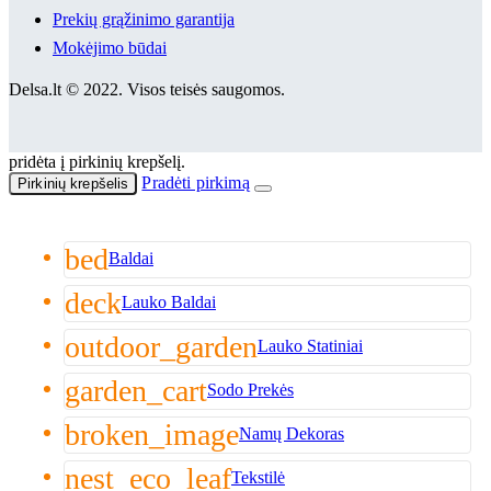
Prekių grąžinimo garantija
Mokėjimo būdai
Delsa.lt © 2022. Visos teisės saugomos.
pridėta į pirkinių krepšelį.
Pradėti pirkimą
Pirkinių krepšelis
bed
Baldai
deck
Lauko Baldai
outdoor_garden
Lauko Statiniai
garden_cart
Sodo Prekės
broken_image
Namų Dekoras
nest_eco_leaf
Tekstilė