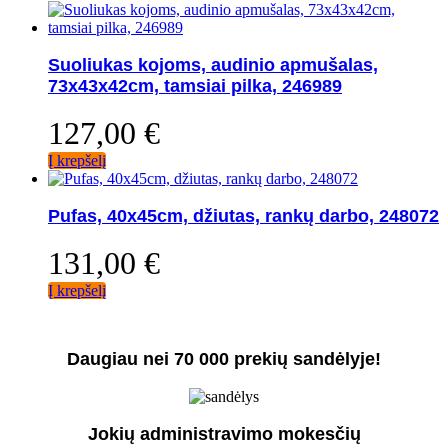
Suoliukas kojoms, audinio apmušalas,
73x43x42cm, tamsiai pilka, 246989
127,00
€
Į krepšelį
Pufas, 40x45cm, džiutas, rankų darbo, 248072
131,00
€
Į krepšelį
Daugiau nei 70 000 prekių sandėlyje!
Jokių administravimo mokesčių