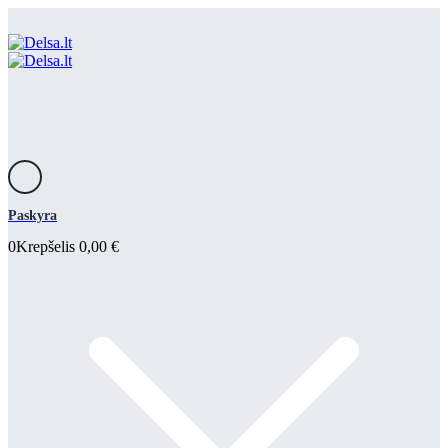
Paskyra
0
Krepšelis
0,00
€