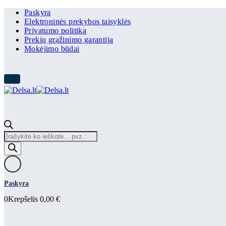
Paskyra
Elektroninės prekybos taisyklės
Privatumo politika
Prekių grąžinimo garantija
Mokėjimo būdai
Products
search
Paskyra
0
Krepšelis
0,00
€