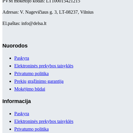
PVM mokėtojo kodas: LT100015421215
Adresas: V. Nagevičiaus g. 3, LT-08237, Vilnius
El.paštas: info@delsa.lt
Nuorodos
Paskyra
Elektroninės prekybos taisyklės
Privatumo politika
Prekių grąžinimo garantija
Mokėjimo būdai
Informacija
Paskyra
Elektroninės prekybos taisyklės
Privatumo politika