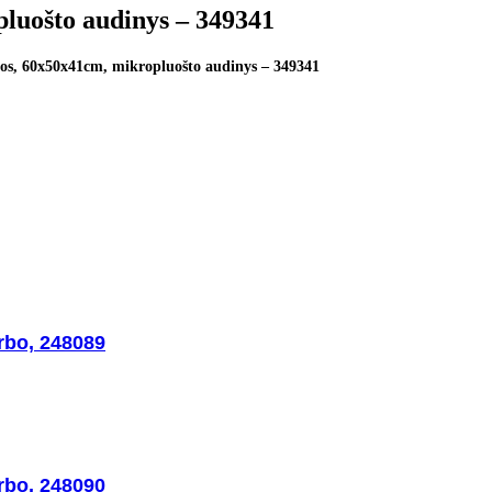
pluošto audinys – 349341
vos, 60x50x41cm, mikropluošto audinys – 349341
rbo, 248089
rbo, 248090