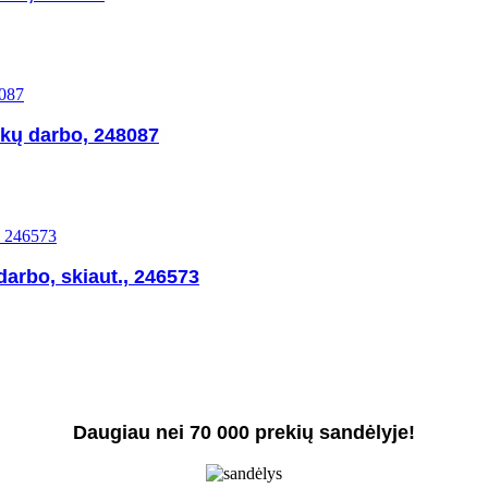
nkų darbo, 248087
darbo, skiaut., 246573
Daugiau nei 70 000 prekių sandėlyje!