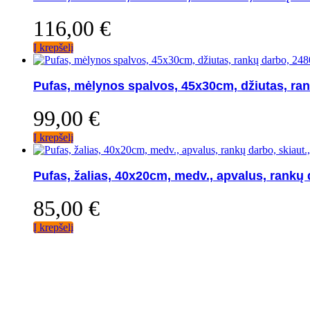
116,00
€
Į krepšelį
Pufas, mėlynos spalvos, 45x30cm, džiutas, ra
99,00
€
Į krepšelį
Pufas, žalias, 40x20cm, medv., apvalus, rankų 
85,00
€
Į krepšelį