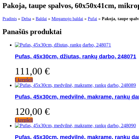
Pakoja, taupe spalvos, 60x50x41cm, mikro
Pradinis
»
Delsa
»
Baldai
»
Miegamojo baldai
»
Pufai
»
Pakoja, taupe spal
Panašūs produktai
Pufas, 45x30cm, džiutas, rankų darbo, 248071
111,00
€
Į krepšelį
Pufas, 45x30cm, medvilnė, makrame, rankų da
120,00
€
Į krepšelį
Pufas, 45x30cm, medvilnė, makrame, rankų da