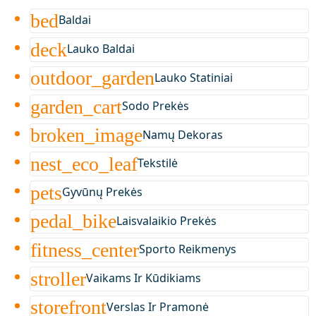
bed
Baldai
deck
Lauko Baldai
outdoor_garden
Lauko Statiniai
garden_cart
Sodo Prekės
broken_image
Namų Dekoras
nest_eco_leaf
Tekstilė
pets
Gyvūnų Prekės
pedal_bike
Laisvalaikio Prekės
fitness_center
Sporto Reikmenys
stroller
Vaikams Ir Kūdikiams
storefront
Verslas Ir Pramonė