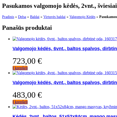
Pasukamos valgomojo kėdės, 2vnt., šviesia
Pradinis
»
Delsa
»
Baldai
»
Virtuvės baldai
»
Valgomojo Kėdės
»
Pasukamos 
Panašūs produktai
Valgomojo kėdės, 6vnt., baltos spalvos, dirbti
723,00
€
Į krepšelį
Valgomojo kėdės, 4vnt., baltos spalvos, dirbti
483,00
€
Į krepšelį
Kėdės, 2vnt., baltos, 51x52x84cm, mango masy