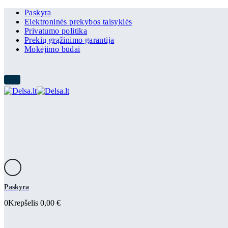
Paskyra
Elektroninės prekybos taisyklės
Privatumo politika
Prekių grąžinimo garantija
Mokėjimo būdai
Paskyra
0
Krepšelis
0,00
€