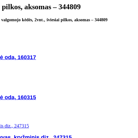
i pilkos, aksomas – 344809
valgomojo kėdės, 2vnt., šviesiai pilkos, aksomas – 344809
nė oda, 160317
nė oda, 160315
vas, kryžminis diz., 247315