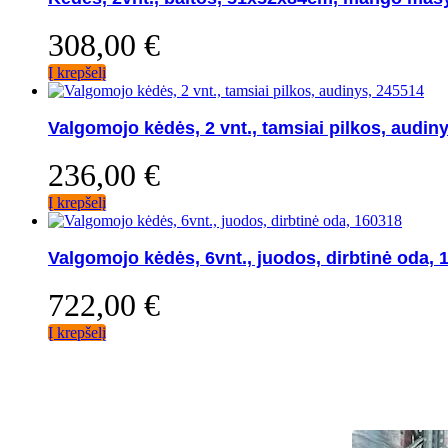
308,00
€
Į krepšelį
Valgomojo kėdės, 2 vnt., tamsiai pilkos, audin
236,00
€
Į krepšelį
Valgomojo kėdės, 6vnt., juodos, dirbtinė oda, 
722,00
€
Į krepšelį