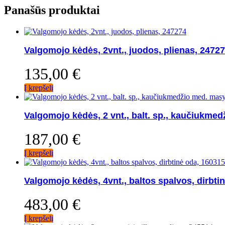
Panašūs produktai
Valgomojo kėdės, 2vnt., juodos, plienas, 2472
135,00
€
Į krepšelį
Valgomojo kėdės, 2 vnt., balt. sp., kaučiukme
187,00
€
Į krepšelį
Valgomojo kėdės, 4vnt., baltos spalvos, dirbti
483,00
€
Į krepšelį