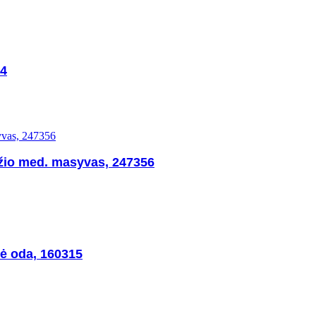
74
džio med. masyvas, 247356
nė oda, 160315