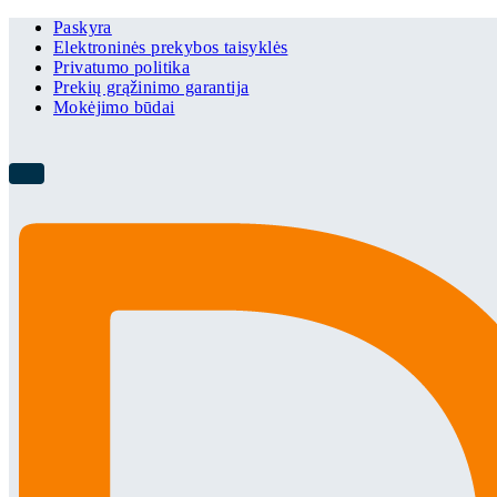
Paskyra
Elektroninės prekybos taisyklės
Privatumo politika
Prekių grąžinimo garantija
Mokėjimo būdai