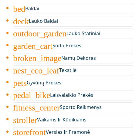
bed
Baldai
deck
Lauko Baldai
outdoor_garden
Lauko Statiniai
garden_cart
Sodo Prekės
broken_image
Namų Dekoras
nest_eco_leaf
Tekstilė
pets
Gyvūnų Prekės
pedal_bike
Laisvalaikio Prekės
fitness_center
Sporto Reikmenys
stroller
Vaikams Ir Kūdikiams
storefront
Verslas Ir Pramonė