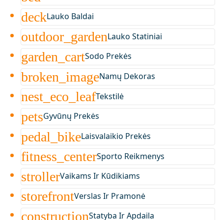
deck
Lauko Baldai
outdoor_garden
Lauko Statiniai
garden_cart
Sodo Prekės
broken_image
Namų Dekoras
nest_eco_leaf
Tekstilė
pets
Gyvūnų Prekės
pedal_bike
Laisvalaikio Prekės
fitness_center
Sporto Reikmenys
stroller
Vaikams Ir Kūdikiams
storefront
Verslas Ir Pramonė
construction
Statyba Ir Apdaila