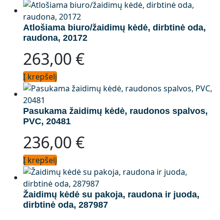
Atlošiama biuro/žaidimų kėdė, dirbtinė oda,
raudona, 20172
263,00
€
Į krepšelį
Pasukama žaidimų kėdė, raudonos spalvos,
PVC, 20481
236,00
€
Į krepšelį
Žaidimų kėdė su pakoja, raudona ir juoda,
dirbtinė oda, 287987