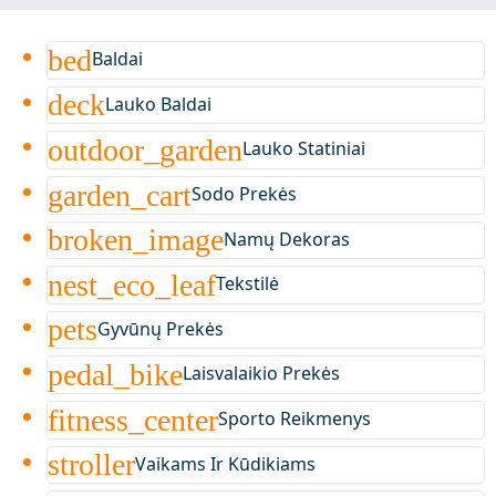
bed
Baldai
deck
Lauko Baldai
outdoor_garden
Lauko Statiniai
garden_cart
Sodo Prekės
broken_image
Namų Dekoras
nest_eco_leaf
Tekstilė
pets
Gyvūnų Prekės
pedal_bike
Laisvalaikio Prekės
fitness_center
Sporto Reikmenys
stroller
Vaikams Ir Kūdikiams