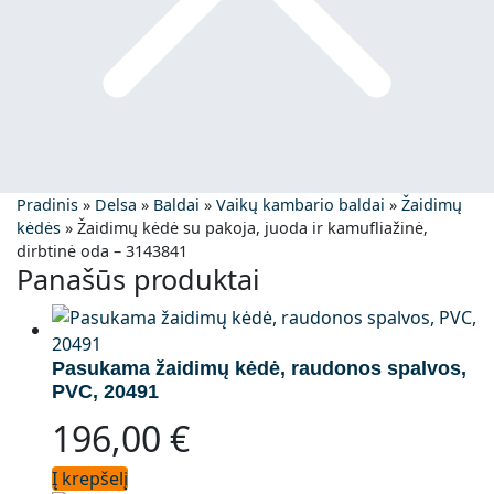
Pradinis
»
Delsa
»
Baldai
»
Vaikų kambario baldai
»
Žaidimų
kėdės
»
Žaidimų kėdė su pakoja, juoda ir kamufliažinė,
dirbtinė oda – 3143841
Panašūs produktai
Pasukama žaidimų kėdė, raudonos spalvos,
PVC, 20491
196,00
€
Į krepšelį