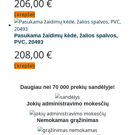
206,00
€
Į krepšelį
Pasukama žaidimų kėdė, žalios spalvos,
PVC, 20493
208,00
€
Į krepšelį
Daugiau nei 70 000 prekių sandėlyje!
Jokių administravimo mokesčių
Nemokamas grąžinimas