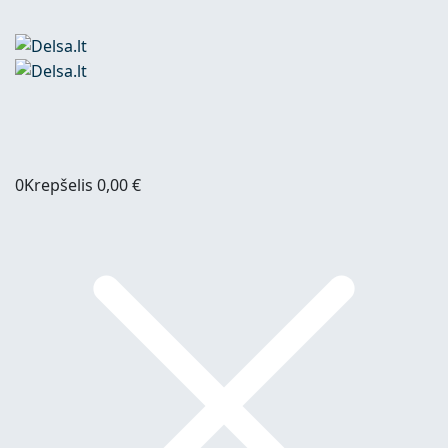
0
Krepšelis
0,00
€