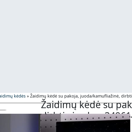
aidimų kėdės
»
Žaidimų kėdė su pakoja, juoda/kamufliažinė, dirbt
Žaidimų kėdė su pak
dirbtinė oda – 34961