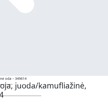
inė oda – 349614
oja, juoda/kamufliažinė,
4