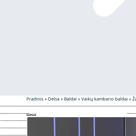
Pradinis
»
Delsa
»
Baldai
»
Vaikų kambario baldai
»
Ž