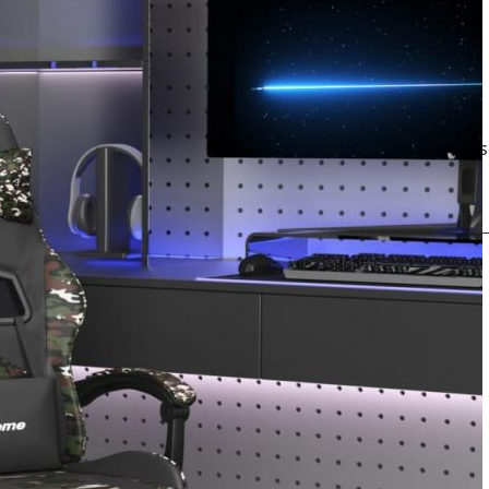
160,00
€
Prekės likutis:
Neturime
Produkto Kodas
Pristatymo Data:
2026 Rugpjūčio 13 - 2026 Rugpjūčio 16