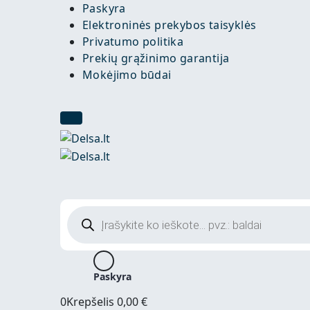
Paskyra
Elektroninės prekybos taisyklės
Privatumo politika
Prekių grąžinimo garantija
Mokėjimo būdai
Products
search
Paskyra
0
Krepšelis
0,00
€